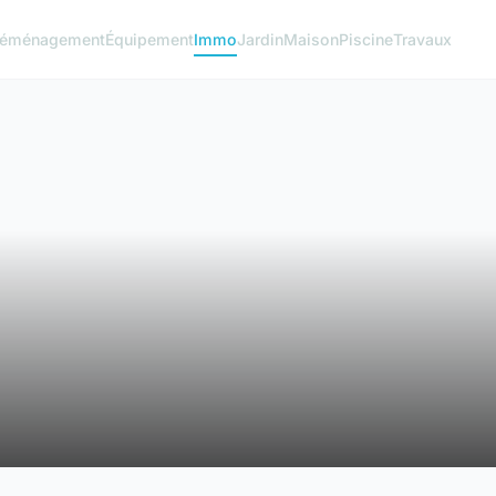
éménagement
Équipement
Immo
Jardin
Maison
Piscine
Travaux