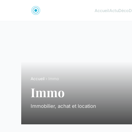
Accueil
Actu
Déco
D
Accueil
› Immo
Immo
Immobilier, achat et location