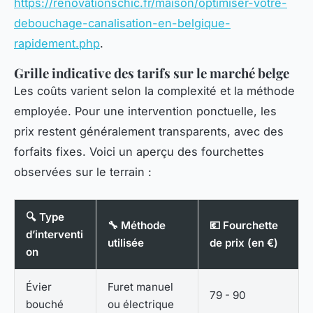
https://renovationschic.fr/maison/optimiser-votre-
debouchage-canalisation-en-belgique-
rapidement.php
.
Grille indicative des tarifs sur le marché belge
Les coûts varient selon la complexité et la méthode
employée. Pour une intervention ponctuelle, les
prix restent généralement transparents, avec des
forfaits fixes. Voici un aperçu des fourchettes
observées sur le terrain :
🔍 Type
🔧 Méthode
💶 Fourchette
d’interventi
utilisée
de prix (en €)
on
Évier
Furet manuel
79 - 90
bouché
ou électrique