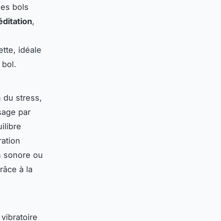
des bols
éditation
,
tte, idéale
 bol.
n du stress,
sage par
uilibre
ration
on sonore ou
râce à la
 vibratoire