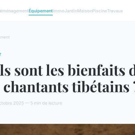
éménagement
Équipement
Immo
Jardin
Maison
Piscine
Travaux
ement
T
s sont les bienfaits 
 chantants tibétains 
ctobre 2025 — 5 min de lecture