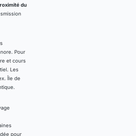
proximité du
nsmission
es
onore. Pour
re et cours
tiel. Les
x. Île de
ntique.
oyage
aines
ndée pour