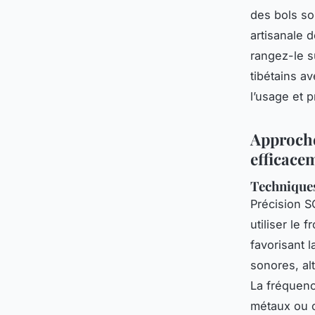
des bols son
artisanale d
rangez-le s
tibétains av
l’usage et p
Approche
efficacem
Techniques
Précision S
utiliser le
favorisant l
sonores, al
La fréquenc
métaux ou cr