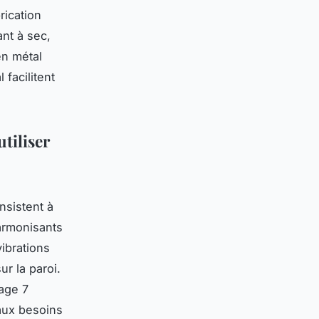
rication
ant à sec,
en métal
 facilitent
tiliser
nsistent à
harmonisants
vibrations
r la paroi.
iage 7
 aux besoins