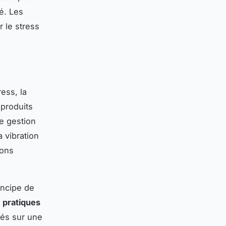
é. Les
r le stress
ress, la
 produits
re gestion
a vibration
ions
incipe de
s
pratiques
és sur une