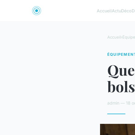
Accueil
Actu
Déco
D
Accueil
›
Équip
ÉQUIPEMEN
Quel
bols
admin — 18 o