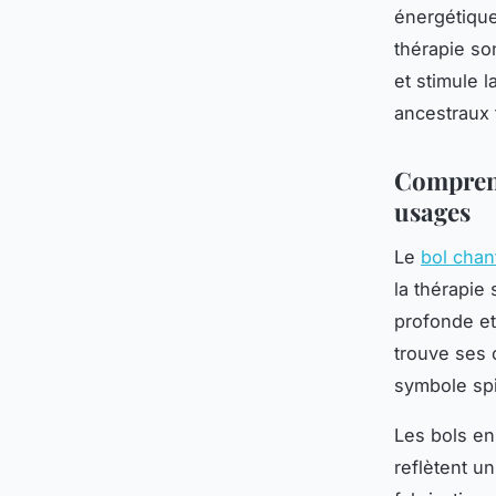
énergétique
thérapie so
et stimule 
ancestraux t
Comprendr
usages
Le
bol chan
la thérapie 
profonde et 
trouve ses 
symbole spir
Les bols en
reflètent u