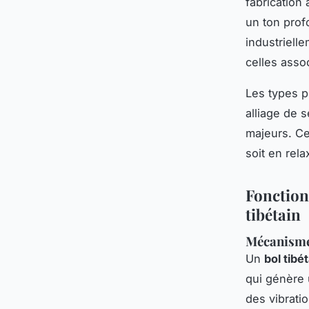
fabrication 
un ton profo
industriell
celles asso
Les types p
alliage de 
majeurs. Ce
soit en rela
Fonction
tibétain
Mécanismes
Un
bol tibé
qui génère 
des vibrati