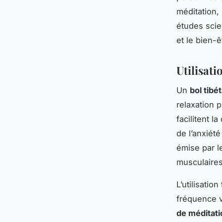
méditation,
études scie
et le bien-ê
Utilisati
Un
bol tibé
relaxation 
facilitent l
de l’anxiété
émise par le
musculaires
L’utilisati
fréquence v
de méditati