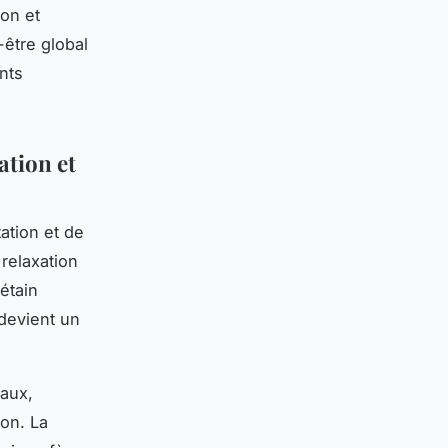
ion et
-être global
nts
ation et
ation et de
 relaxation
bétain
 devient un
taux,
ion. La