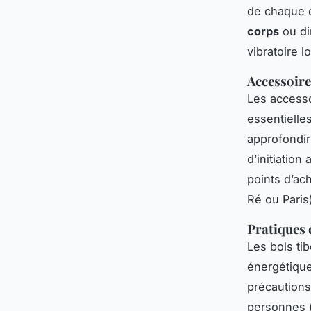
de chaque c
corps
ou di
vibratoire 
Accessoire
Les accesso
essentielle
approfondir
d’initiation
points d’ach
Ré ou Paris)
Pratiques 
Les bols ti
énergétique
précautions 
personnes (