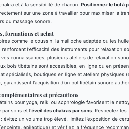
hakra et à la sensibilité de chacun.
Positionnez le bol à 
rectement sur une zone à travailler pour maximiser la tra
lors du massage sonore.
s, formations et achat
ires comme le coussin, la mailloche adaptée ou les huil
s renforcent l’efficacité des instruments pour relaxation s
 vos connaissances, plusieurs ateliers de relaxation sono
 aux bols tibétains sont accessibles, en ligne ou en présen
at spécialisés, boutiques en ligne et ateliers physiques (e
, garantissent l’acquisition d’un bol tibétain sonore authe
complémentaires et précautions
bétains pour yoga, reiki ou sophrologie favorisent le nett
 par sons et l’
éveil des chakras par sons
. Respectez les
: évitez un volume trop élevé, limitez l’exposition de cert
enceinte, épileptique) et vérifiez la fréquence recomma