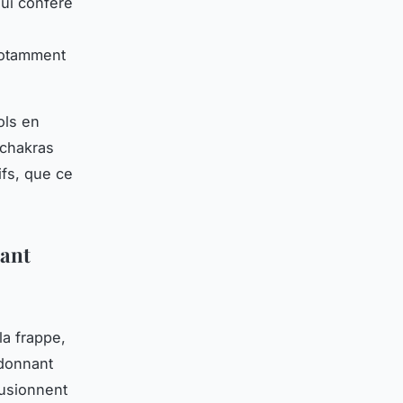
qui confère
 notamment
ols en
 chakras
ifs, que ce
tant
la frappe,
 donnant
usionnent