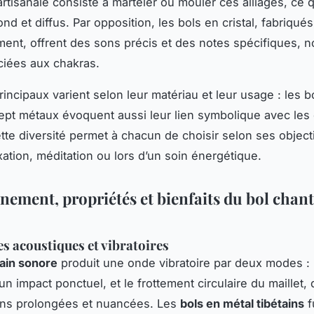
artisanale consiste à marteler ou mouler ces alliages, ce 
nd et diffus. Par opposition, les bols en cristal, fabriqués
ement, offrent des sons précis et des notes spécifiques,
ciées aux chakras.
rincipaux varient selon leur matériau et leur usage : les b
sept métaux évoquent aussi leur lien symbolique avec les
tte diversité permet à chacun de choisir selon ses object
xation, méditation ou lors d’un soin énergétique.
nement, propriétés et bienfaits du bol chan
 acoustiques et vibratoires
tain sonore
produit une onde vibratoire par deux modes : 
un impact ponctuel, et le frottement circulaire du maillet,
ons prolongées et nuancées. Les
bols en métal tibétains
f