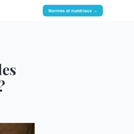
Normes et matériaux →
des
?