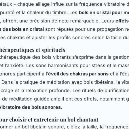
étaux – chaque alliage influe sur la fréquence vibratoire 
 pureté et la chaleur du timbre. Les
bols en cristal pour m
, offrent une précision de note remarquable. Leurs
effets
 des bols en cristal
sont réputés pour une propagation ne
les chakras et ajuster les profils sonores selon la taille du
thérapeutiques et spirituels
n thérapeutique des bols vibrants s’exprime dans la gestio
et l’anxiété. Les sons harmonisants pour stress et le mas
onores participent à l’
éveil des chakras par sons
et à l’éq
Dans la pratique de méditation avec bols tibétains, la vib
ncrage et la relaxation profonde. Les rituels de purificati
 de méditation guidée amplifient ces effets, notamment g
ibratoire des bols sonores
.
our choisir et entretenir un bol chantant
onner un bol tibétain sonore, ciblez la taille, la fréquence