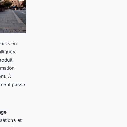
hauds en
lliques,
réduit
mmation
nt. À
rément passe
age
sations et