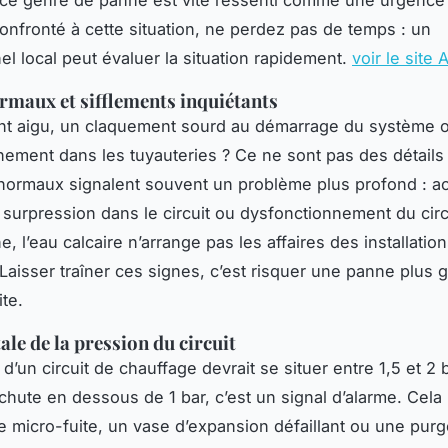
 ce genre de panne est vite ressenti comme une urgence v
onfronté à cette situation, ne perdez pas de temps : un
el local peut évaluer la situation rapidement.
voir le site
rmaux et sifflements inquiétants
nt aigu, un claquement sourd au démarrage du système o
nement dans les tuyauteries ? Ce ne sont pas des détails
ormaux signalent souvent un problème plus profond : a
, surpression dans le circuit ou dysfonctionnement du circ
ine, l’eau calcaire n’arrange pas les affaires des installatio
Laisser traîner ces signes, c’est risquer une panne plus 
ite.
ale de la pression du circuit
d’un circuit de chauffage devrait se situer entre 1,5 et 2 
 chute en dessous de 1 bar, c’est un signal d’alarme. Cela
e micro-fuite, un vase d’expansion défaillant ou une pur