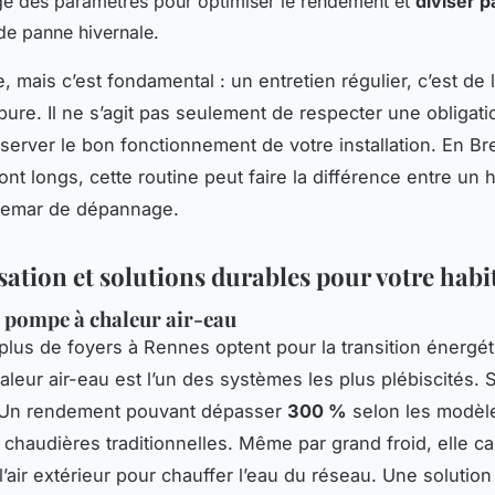
e des paramètres pour optimiser le rendement et
diviser p
e panne hivernale.
, mais c’est fondamental : un entretien régulier, c’est de 
pure. Il ne s’agit pas seulement de respecter une obligati
server le bon fonctionnement de votre installation. En Br
ont longs, cette routine peut faire la différence entre un 
hemar de dépannage.
ation et solutions durables pour votre habi
a pompe à chaleur air-eau
plus de foyers à Rennes optent pour la transition énergét
leur air-eau est l’un des systèmes les plus plébiscités. 
 Un rendement pouvant dépasser
300 %
selon les modèle
chaudières traditionnelles. Même par grand froid, elle ca
l’air extérieur pour chauffer l’eau du réseau. Une solution