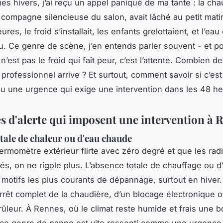
ues hivers, j’ai reçu un appel paniqué de ma tante : la cha
e compagne silencieuse du salon, avait lâché au petit mati
ures, le froid s’installait, les enfants grelottaient, et l’ea
ru. Ce genre de scène, j’en entends parler souvent - et po
’est pas le froid qui fait peur, c’est l’attente. Combien d
 professionnel arrive ? Et surtout, comment savoir si c’e
 une urgence qui exige une intervention dans les 48 he
es d'alerte qui imposent une intervention à 
tale de chaleur ou d'eau chaude
ermomètre extérieur flirte avec zéro degré et que les rad
cés, on ne rigole plus. L’absence totale de chauffage ou 
s motifs les plus courants de dépannage, surtout en hiver.
arrêt complet de la chaudière, d’un blocage électronique 
ûleur. À Rennes, où le climat reste humide et frais une b