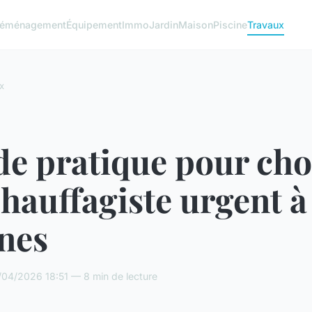
éménagement
Équipement
Immo
Jardin
Maison
Piscine
Travaux
x
e pratique pour cho
hauffagiste urgent à
nes
04/2026 18:51 — 8 min de lecture