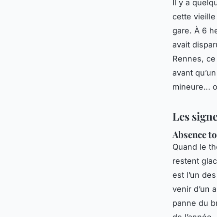
Il y a quelq
cette vieill
gare. À 6 he
avait dispa
Rennes, ce n
avant qu’un
mineure… ou
Les sign
Absence to
Quand le th
restent gla
est l’un de
venir d’un 
panne du br