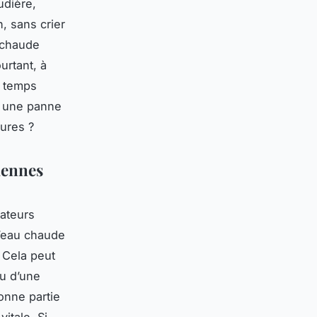
udière,
n, sans crier
u chaude
urtant, à
e temps
st une panne
ures ?
Rennes
iateurs
d’eau chaude
 Cela peut
ou d’une
onne partie