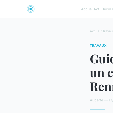
Accueil
Actu
Déco
D
Accueil
›
Travau
TRAVAUX
Guid
un c
Ren
Auberte — 17/