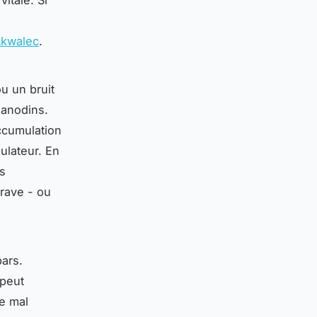
itale. Si
 Akwalec
.
u un bruit
 anodins.
ccumulation
ulateur. En
ns
grave - ou
bars.
 peut
ge mal