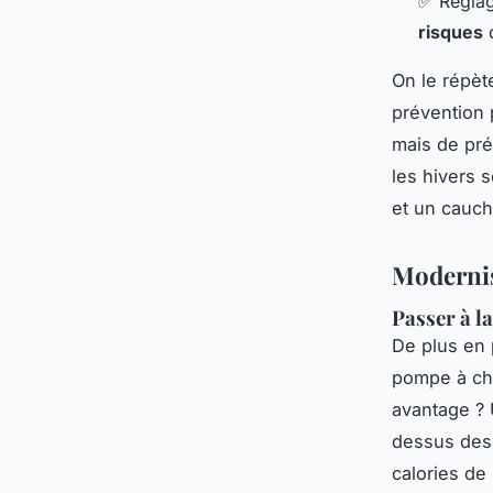
✅ Réglag
risques
d
On le répète
prévention 
mais de pré
les hivers s
et un cauc
Modernis
Passer à l
De plus en 
pompe à cha
avantage ?
dessus des 
calories de 