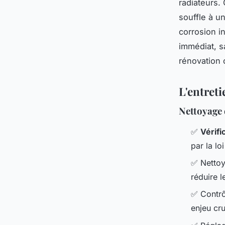
radiateurs.
souffle à un
corrosion i
immédiat, s
rénovation 
L'entreti
Nettoyage 
✅
Vérifi
par la lo
✅ Nettoy
réduire l
✅ Contrô
enjeu cru