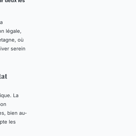
ar deux les
la
on légale,
etagne, où
hiver serein
tat
ique. La
Son
s, bien au-
pte les