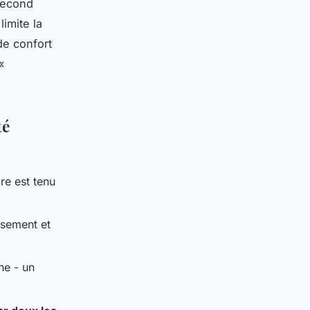
 second
limite la
de confort
«
té
re est tenu
ssement et
ne - un