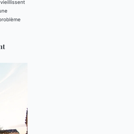
ieillissent
 une
 problème
nt