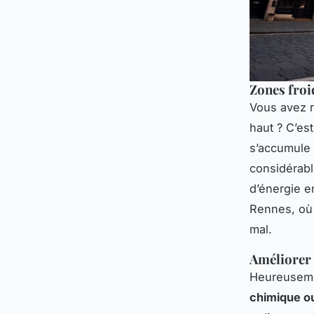
Zones froi
Vous avez r
haut ? C’es
s’accumule 
considérabl
d’énergie e
Rennes, où 
mal.
Améliorer 
Heureusemen
chimique o